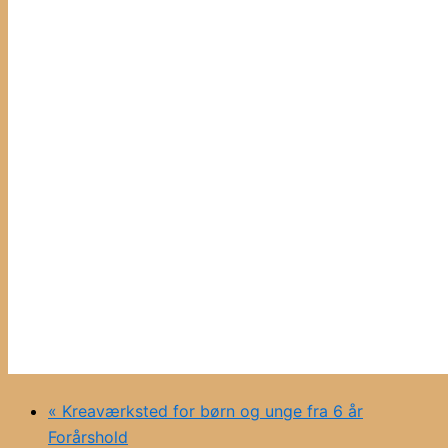
«
Kreaværksted for børn og unge fra 6 år
Forårshold