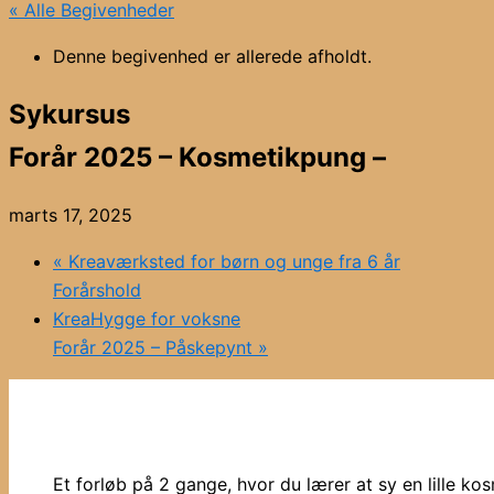
« Alle Begivenheder
Denne begivenhed er allerede afholdt.
Sykursus
Forår 2025 – Kosmetikpung –
marts 17, 2025
«
Kreaværksted for børn og unge fra 6 år
Forårshold
KreaHygge for voksne
Forår 2025 – Påskepynt
»
Et forløb på 2 gange, hvor du lærer at sy en lille kos