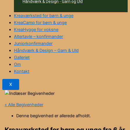
Håndværk & Design - Garn og Uld
Kreaværksted for børn & unge
KreaCamp for børn & unge
KreaHygge for voksne
Altertavle – konfirmander
Juniorkonfirmander
Håndværk & Design – Garn & Uld
Galleriet
Om
Kontakt
X
« Alle Begivenheder
Denne begivenhed er allerede afholdt.
Kreaværksted for børn og unge fra 6 år