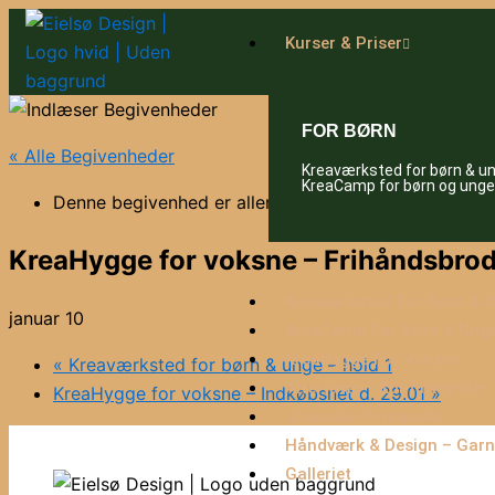
Gå
til
Kurser & Priser
indholdet
FOR BØRN
« Alle Begivenheder
Kreaværksted for børn & u
KreaCamp for børn og unge
Denne begivenhed er allerede afholdt.
KreaHygge for voksne – Frihåndsbrod
Kreaværksted For Børn & 
januar 10
KreaCamp For Børn & Ung
KreaHygge For Voksne
«
Kreaværksted for børn & unge – hold 1
Altertavle – Konfirmander
KreaHygge for voksne – Indkøbsnet d. 29.01
»
Juniorkonfirmander
Håndværk & Design – Garn
Galleriet