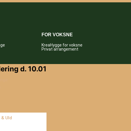
FOR VOKSNE
nge
KreaHygge for voksne
Privat arrangement
ering d. 10.01
Unge
e
 & Uld