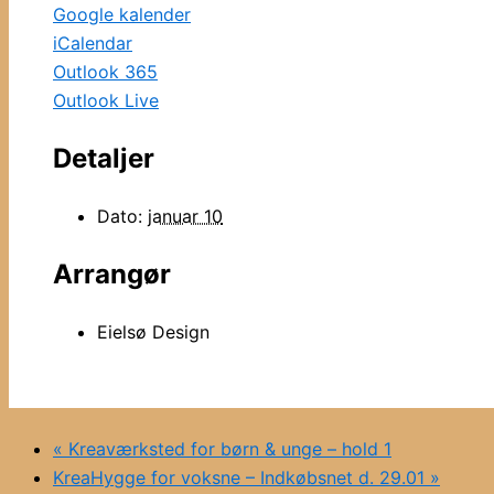
Google kalender
iCalendar
Outlook 365
Outlook Live
Detaljer
Dato:
januar 10
Arrangør
Eielsø Design
«
Kreaværksted for børn & unge – hold 1
KreaHygge for voksne – Indkøbsnet d. 29.01
»