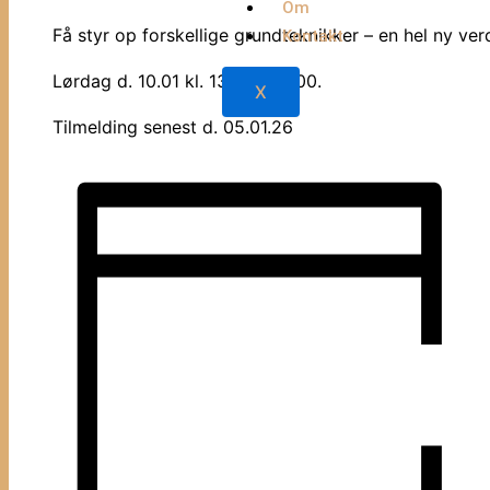
Om
Få styr op forskellige grundteknikker – en hel ny verd
Kontakt
Lørdag d. 10.01 kl. 13.00 – 16.00.
X
Tilmelding senest d. 05.01.26